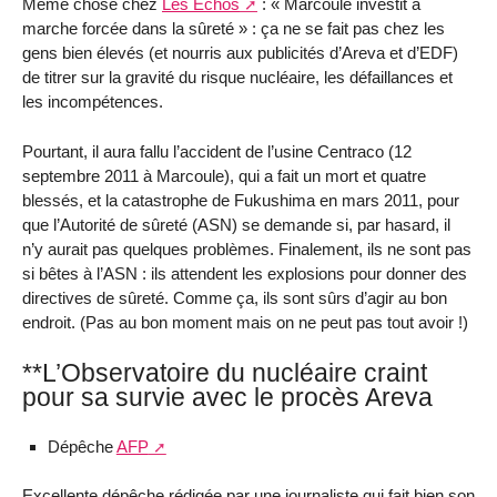
Même chose chez
Les Echos
: « Marcoule investit à
marche forcée dans la sûreté » : ça ne se fait pas chez les
gens bien élevés (et nourris aux publicités d’Areva et d’EDF)
de titrer sur la gravité du risque nucléaire, les défaillances et
les incompétences.
Pourtant, il aura fallu l’accident de l’usine Centraco (12
septembre 2011 à Marcoule), qui a fait un mort et quatre
blessés, et la catastrophe de Fukushima en mars 2011, pour
que l’Autorité de sûreté (ASN) se demande si, par hasard, il
n’y aurait pas quelques problèmes. Finalement, ils ne sont pas
si bêtes à l’ASN : ils attendent les explosions pour donner des
directives de sûreté. Comme ça, ils sont sûrs d’agir au bon
endroit. (Pas au bon moment mais on ne peut pas tout avoir !)
**L’Observatoire du nucléaire craint
pour sa survie avec le procès Areva
Dépêche
AFP
Excellente dépêche rédigée par une journaliste qui fait bien son