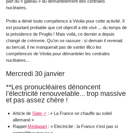
part du « gâteau » du démantèlement des centrales
nucléaires.
Prolio a dénié toute compétence à Véolia pour cette activité. Il
est pourtant probable que cet objectif a été visé ... du temps de
la présidence de Proglio ! Mais voilà, ce dernier a depuis
changé de crèmerie. Qu’on se rassure : si demain il revenait
au bercail, il ne manquerait pas de vanter illico les
compétences de Véolia pour démanteler les centrales
nucléaires...
Mercredi 30 janvier
**Les pronucléaires dénoncent
l’électricité renouvelable... trop massive
et pas assez chère !
Article de
Slate
: « La France se chauffe au soleil
allemand »
Rappel
Médiapart
: « Electricité : la France n’est pas si
compétitive que ça »