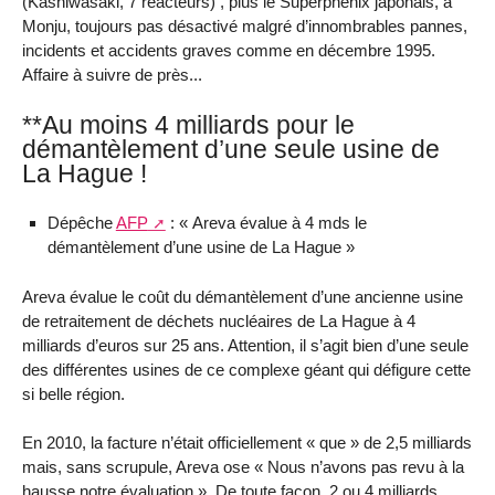
(Kashiwasaki, 7 réacteurs) , plus le Superphénix japonais, à
Monju, toujours pas désactivé malgré d’innombrables pannes,
incidents et accidents graves comme en décembre 1995.
Affaire à suivre de près...
**Au moins 4 milliards pour le
démantèlement d’une seule usine de
La Hague !
Dépêche
AFP
: « Areva évalue à 4 mds le
démantèlement d’une usine de La Hague »
Areva évalue le coût du démantèlement d’une ancienne usine
de retraitement de déchets nucléaires de La Hague à 4
milliards d’euros sur 25 ans. Attention, il s’agit bien d’une seule
des différentes usines de ce complexe géant qui défigure cette
si belle région.
En 2010, la facture n’était officiellement « que » de 2,5 milliards
mais, sans scrupule, Areva ose « Nous n’avons pas revu à la
hausse notre évaluation ». De toute façon, 2 ou 4 milliards,