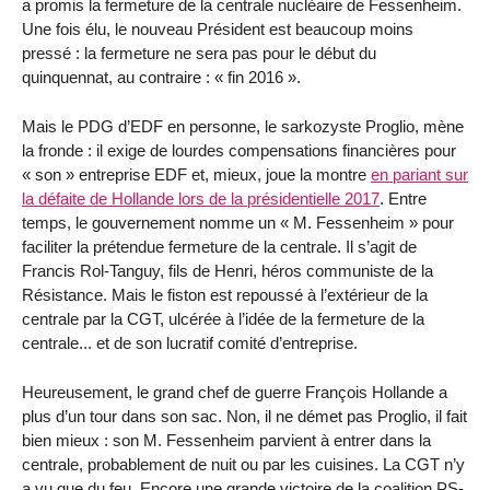
a promis la fermeture de la centrale nucléaire de Fessenheim.
Une fois élu, le nouveau Président est beaucoup moins
pressé : la fermeture ne sera pas pour le début du
quinquennat, au contraire : « fin 2016 ».
Mais le PDG d’EDF en personne, le sarkozyste Proglio, mène
la fronde : il exige de lourdes compensations financières pour
« son » entreprise EDF et, mieux, joue la montre
en pariant sur
la défaite de Hollande lors de la présidentielle 2017
. Entre
temps, le gouvernement nomme un « M. Fessenheim » pour
faciliter la prétendue fermeture de la centrale. Il s’agit de
Francis Rol-Tanguy, fils de Henri, héros communiste de la
Résistance. Mais le fiston est repoussé à l’extérieur de la
centrale par la CGT, ulcérée à l’idée de la fermeture de la
centrale... et de son lucratif comité d’entreprise.
Heureusement, le grand chef de guerre François Hollande a
plus d’un tour dans son sac. Non, il ne démet pas Proglio, il fait
bien mieux : son M. Fessenheim parvient à entrer dans la
centrale, probablement de nuit ou par les cuisines. La CGT n’y
a vu que du feu. Encore une grande victoire de la coalition PS-