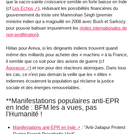
que la sacro-sainte croissance semble en forte baisse en Inde
(cf
Les Echos
), réduisant les possibilités financières du
gouvernement du triste sire Manmohan Singh (premier
ministre indien qui a magouillé en 2008 avec Bush et Sarkozy
pour pouvoir bafouer impunément les
règles internationales de
non-prolifération
).
Hélas pour Areva, si les dirigeants indiens trouvent quand
même des milliards pour acheter des « machins » à la France,
il semble que ce soit pour des avions de guerre (cf
Agoravox
) et non pour des réacteurs atomiques. Dans tous
les cas, ce n’est pas demain la veille que les « élites »
indiennes écouteront la population qui réclame la justice
sociale et des énergies renouvelables.
**Manifestations populaires anti-EPR
en Inde : BFM les a vues, pas
l’Humanité !
Manifestations anti-EPR en Inde
: "Anti-Jaitapur Protest
During French President’s Visit"