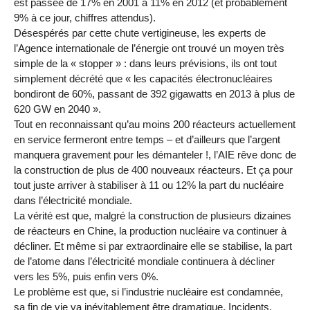
est passée de 17% en 2001 à 11% en 2012 (et probablement
9% à ce jour, chiffres attendus).
Désespérés par cette chute vertigineuse, les experts de
l’Agence internationale de l’énergie ont trouvé un moyen très
simple de la « stopper » : dans leurs prévisions, ils ont tout
simplement décrété que « les capacités électronucléaires
bondiront de 60%, passant de 392 gigawatts en 2013 à plus de
620 GW en 2040 ».
Tout en reconnaissant qu’au moins 200 réacteurs actuellement
en service fermeront entre temps – et d’ailleurs que l’argent
manquera gravement pour les démanteler !, l’AIE rêve donc de
la construction de plus de 400 nouveaux réacteurs. Et ça pour
tout juste arriver à stabiliser à 11 ou 12% la part du nucléaire
dans l’électricité mondiale.
La vérité est que, malgré la construction de plusieurs dizaines
de réacteurs en Chine, la production nucléaire va continuer à
décliner. Et même si par extraordinaire elle se stabilise, la part
de l’atome dans l’électricité mondiale continuera à décliner
vers les 5%, puis enfin vers 0%.
Le problème est que, si l’industrie nucléaire est condamnée,
sa fin de vie va inévitablement être dramatique. Incidents,