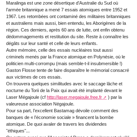
Maralinga est une zone désertique d’Australie du Sud où
l’armée britannique a mené 7 essais atomiques entre 1952 et
1967. Les retombées ont contaminé des militaires britanniques
et australiens mais aussi, bien entendu, les Aborigènes de la
région. Ces derniers, après 60 ans de lutte, ont enfin obtenu
dédommagements et restitution du site. Reste à connaître les
dégâts sur leur santé et celle de leurs enfants.
Autre mémoire, celle des essais nucléaires tout aussi
criminels menés par la France atomique en Polynésie, où le
politicien multi-corrompu (mais semble-t-il insubmersible !)
Gaston Flosse tente de faire disparaître le mémorial consacré
aux victimes de ces essais.
On trouvera quelques similitudes avec le saccage lâche et
nocturne du Torii de la Paix qui avait été implanté devant le
Laser Mégajoule (cf
http://laser.megajoule.free.fr
) par la
valeureuse association Négajoule.
Pour sa part, l’excellent Bastamag dévoile comment des
banques de « l’économie sociale » financent la bombe
atomique. De quoi avaler de travers les dividendes
"éthiques"...