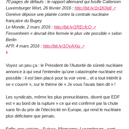
70 pages de défauts : le rapport allemand qui fusille Cattenom
Luxemburger Wort, 26 février 2016 :
http://bit.ly/1n1K0g8
Genève dépose une plainte contre la centrale nucléaire
française du Bugey
Le Monde, 2 mars 2016 :
http://bit.ly/1REcfcO
Fessenheim « devrait être fermée le plus vite possible » selon
Berlin
AFP, 4 mars 2016 :
http://bit.ly/1QvAXju
Voyez un peu ça : le Président de l’Autorité de sûreté nucléaire
annonce à qui veut l’entendre qu’une catastrophe nucléaire est
possible : il est bien placé pour la voir venir... et a tout intérêt à
se « couvrir », sur le thème de « Je vous l’avais bien dit » !
Les syndicats, même les plus pronucléaires, disent que EDF
est « au bord de la rupture » ce qui est confirmé par la chute
sans fin du prix de l’électricité en Europe, qui rend le nucléaire
plus déficitaire que jamais.
Enfin, nos voisins - Suisse, Allemagne, Luxembourg - sont