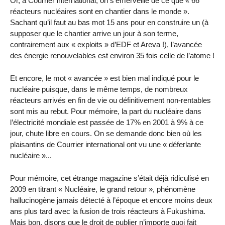
Or, à Courrier international, on s’émerveille de ce que « 66
réacteurs nucléaires sont en chantier dans le monde ».
Sachant qu’il faut au bas mot 15 ans pour en construire un (à
supposer que le chantier arrive un jour à son terme,
contrairement aux « exploits » d’EDF et Areva !), l’avancée
des énergie renouvelables est environ 35 fois celle de l’atome !
Et encore, le mot « avancée » est bien mal indiqué pour le
nucléaire puisque, dans le même temps, de nombreux
réacteurs arrivés en fin de vie ou définitivement non-rentables
sont mis au rebut. Pour mémoire, la part du nucléaire dans
l’électricité mondiale est passée de 17% en 2001 à 9% à ce
jour, chute libre en cours. On se demande donc bien où les
plaisantins de Courrier international ont vu une « déferlante
nucléaire »...
Pour mémoire, cet étrange magazine s’était déjà ridiculisé en
2009 en titrant « Nucléaire, le grand retour », phénomène
hallucinogène jamais détecté à l’époque et encore moins deux
ans plus tard avec la fusion de trois réacteurs à Fukushima.
Mais bon, disons que le droit de publier n’importe quoi fait