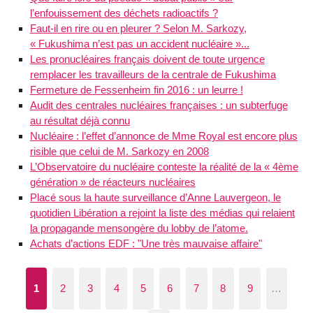
l’enfouissement des déchets radioactifs ?
Faut-il en rire ou en pleurer ? Selon M. Sarkozy,
« Fukushima n’est pas un accident nucléaire »...
Les pronucléaires français doivent de toute urgence
remplacer les travailleurs de la centrale de Fukushima
Fermeture de Fessenheim fin 2016 : un leurre !
Audit des centrales nucléaires françaises : un subterfuge
au résultat déjà connu
Nucléaire : l’effet d’annonce de Mme Royal est encore plus
risible que celui de M. Sarkozy en 2008
L’Observatoire du nucléaire conteste la réalité de la « 4ème
génération » de réacteurs nucléaires
Placé sous la haute surveillance d’Anne Lauvergeon, le
quotidien Libération a rejoint la liste des médias qui relaient
la propagande mensongère du lobby de l’atome.
Achats d’actions EDF : "Une très mauvaise affaire"
1
2
3
4
5
6
7
8
9
…